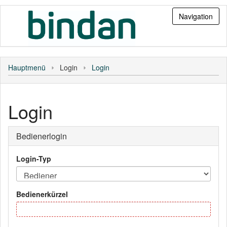
Navigation
Login
Hauptmenü
Login
Login
Personal
Kunde
Login
Bediener
Bedienerlogin
Login-Typ
Bedienerkürzel