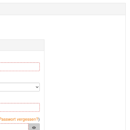
Passwort vergessen?
)
visibility